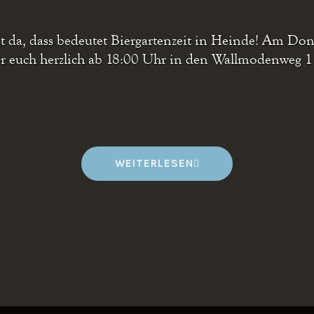
 da, dass bedeutet Biergartenzeit in Heinde! Am Do
ir euch herzlich ab 18:00 Uhr in den Wallmodenweg 
„
WEITERLESEN
O
F
F
E
N
E
R
B
R
A
U
K
E
L