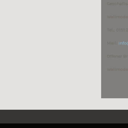
Geschäfts
Wallmoden
Tel.: 015
Mail:
info
Offener Br
Wallmoden