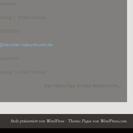
adresse:
weg 1, 31162 Heinde
1 25355950
@heinder-naturtrueb.de
aukeller:
weg 1, 31162 Heinde
Der Naturtyp trinkt Naturtrüb…
Stolz präsentiert von WordPress
·
Theme: Pique von
WordPress.com
.