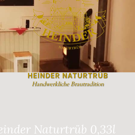
HEINDER NATURTRÜB
Handwerkliche Brautradition
einder Naturtrüb 0,33l