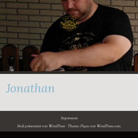
Zum
Inhalt
springen
Jonathan
Impressum
Stolz präsentiert von WordPress
·
Theme: Pique von
WordPress.com
.